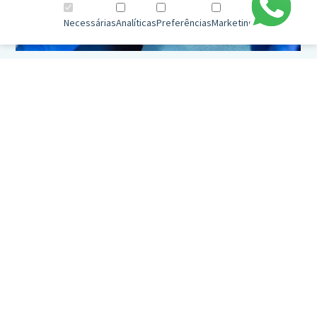
Necessárias
Analíticas
Preferências
Marketing
Saúde no trabalho
Drª. Leonor Lourenço
Drª. Margarida Oliveira
Medicina Dentária
Enfermagem
Enfª. Conceição
Neurocirurgia
Drª. Joana Boleo-Tomé